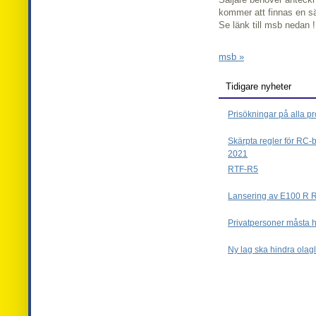
kommer att finnas en särs
Se länk till msb nedan !
msb »
Tidigare nyheter
Prisökningar på alla pr
Skärpta regler för RC-b
2021
RTF-R5
Lansering av E100 R R
Privatpersoner måsta ha
Ny lag ska hindra olag