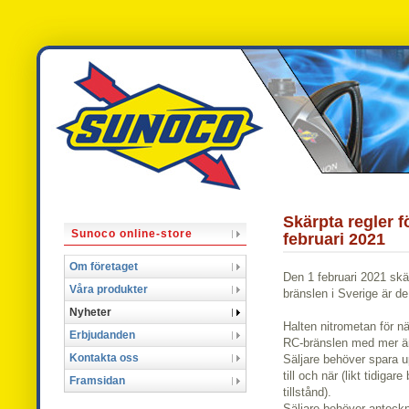
Skärpta regler f
Sunoco online-store
februari 2021
Om företaget
Den 1 februari 2021 skä
Våra produkter
bränslen i Sverige är de
Nyheter
Halten nitrometan för nä
Erbjudanden
RC-bränslen med mer än
Kontakta oss
Säljare behöver spara up
till och när (likt tidigar
Framsidan
tillstånd).
Säljare behöver anteckna